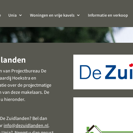
e
Unia
Woningen en vrije kavels
Informatie en verkoop
dlanden
den van Projectbureau De
aardij Hoekstra en
atie over de projectmatige
en van deze makelaars. De
 u hieronder.
 De Zuidlanden? Bel dan
ar
info@dezuidlanden.nl
.
n Unia? Neemt u dan gerust