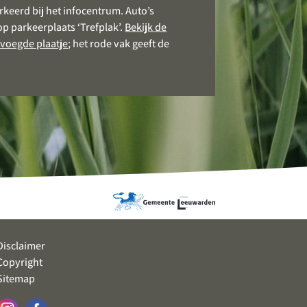
keerd bij het infocentrum. Auto’s
 parkeerplaats ‘Trefplak’.
Bekijk de
evoegde plaatje
; het rode vak geeft de
Disclaimer
Copyright
Sitemap