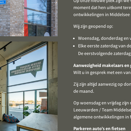
Op onze nieuwe plek zijn we
moment dat hen uitkomt tere
ontwikkelingen in Middelsee
Wij zijn geopend op:
Woensdag, donderdag en vr
Elke eerste zaterdag van d
De eerstvolgende zaterdag i
Aanwezigheid makelaars en
Wilt u in gesprek met een va
Zij zijn altijd aanwezig op d
de maand.
Op woensdag en vrijdag zij
Leeuwarden / Team Middelse
algemene ontwikkelingen in
Parkeren auto’s en fietsen