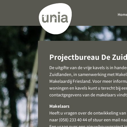
Ga
naar
de
Hom
content
Projectbureau De Zui
De uitgifte van de vrije kavels is in han
Zuidlanden, in samenwerking met Makel
Makelaardij Friesland. Voor meer inform
woningen en kavels kunt u terecht bij e
contactgegevens van de makelaars vindt
Makelaars
Heeft u vragen over de ontwikkeling van
naar (058) 233 40 44 of stuur een mail na
Een vraag over een nieuwbouwproject i