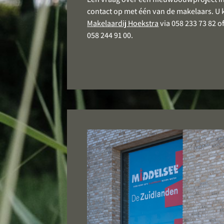
contact op met één van de makelaars. U
Makelaardij Hoekstra
via 058 233 73 82 
058 244 91 00.